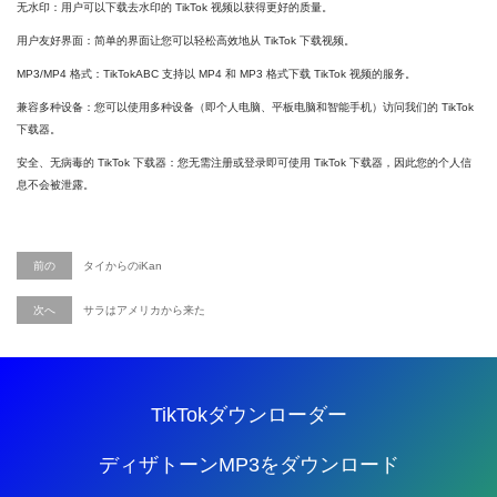
无水印：用户可以下载去水印的 TikTok 视频以获得更好的质量。
用户友好界面：简单的界面让您可以轻松高效地从 TikTok 下载视频。
MP3/MP4 格式：TikTokABC 支持以 MP4 和 MP3 格式下载 TikTok 视频的服务。
兼容多种设备：您可以使用多种设备（即个人电脑、平板电脑和智能手机）访问我们的 TikTok
下载器。
安全、无病毒的 TikTok 下载器：您无需注册或登录即可使用 TikTok 下载器，因此您的个人信
息不会被泄露。
前の
タイからのiKan
次へ
サラはアメリカから来た
TikTokダウンローダー
ディザトーンMP3をダウンロード