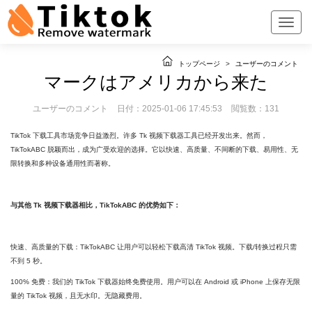
トップページ
>
ユーザーのコメント
マークはアメリカから来た
ユーザーのコメント
日付：2025-01-06 17:45:53
閲覧数：131
TikTok 下载工具市场竞争日益激烈。许多 Tk 视频下载器工具已经开发出来。然而，
TikTokABC 脱颖而出，成为广受欢迎的选择。它以快速、高质量、不间断的下载、易用性、无
限转换和多种设备通用性而著称。
与其他 Tk 视频下载器相比，TikTokABC 的优势如下：
快速、高质量的下载：TikTokABC 让用户可以轻松下载高清 TikTok 视频。下载/转换过程只需
不到 5 秒。
100% 免费：我们的 TikTok 下载器始终免费使用。用户可以在 Android 或 iPhone 上保存无限
量的 TikTok 视频，且无水印。无隐藏费用。