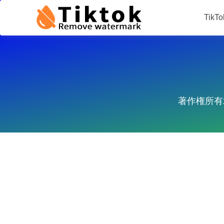
Tik
TikTokダウンローダー
著作権所有2