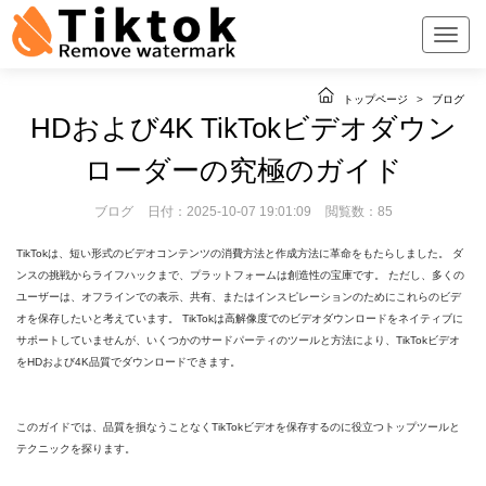
トップページ
>
ブログ
HDおよび4K TikTokビデオダウン
ローダーの究極のガイド
ブログ
日付：2025-10-07 19:01:09
閲覧数：85
TikTokは、短い形式のビデオコンテンツの消費方法と作成方法に革命をもたらしました。 ダ
ンスの挑戦からライフハックまで、プラットフォームは創造性の宝庫です。 ただし、多くの
ユーザーは、オフラインでの表示、共有、またはインスピレーションのためにこれらのビデ
オを保存したいと考えています。 TikTokは高解像度でのビデオダウンロードをネイティブに
サポートしていませんが、いくつかのサードパーティのツールと方法により、TikTokビデオ
をHDおよび4K品質でダウンロードできます。
このガイドでは、品質を損なうことなくTikTokビデオを保存するのに役立つトップツールと
テクニックを探ります。