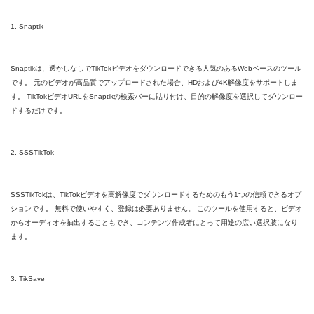
1. Snaptik
Snaptikは、透かしなしでTikTokビデオをダウンロードできる人気のあるWebベースのツール
です。 元のビデオが高品質でアップロードされた場合、HDおよび4K解像度をサポートしま
す。 TikTokビデオURLをSnaptikの検索バーに貼り付け、目的の解像度を選択してダウンロー
ドするだけです。
2. SSSTikTok
SSSTikTokは、TikTokビデオを高解像度でダウンロードするためのもう1つの信頼できるオプ
ションです。 無料で使いやすく、登録は必要ありません。 このツールを使用すると、ビデオ
からオーディオを抽出することもでき、コンテンツ作成者にとって用途の広い選択肢になり
ます。
3. TikSave