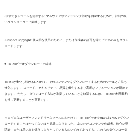
-信頼できるツールを使用する: マルウェアやフィッシング詐欺を回避するために、評判の良
いダウンローダーに固執します。
-Respect Copyright: 個人的な使用のために、または作成者の許可を得てビデオのみをダウン
ロードします。
# TikTokビデオダウンロードの未来
TikTokが進化し続けるにつれて、そのコンテンツをダウンロードするためのツールと方法も
進化します。 スピード、セキュリティ、品質を優先するより高度なソリューションが期待で
きます。 ただし、ダウンロード方法が準拠していることを確認するには、TikTokの利用規約
を常に更新することが重要です。
さまざまなユーザーフレンドリーなツールのおかげで、TikTokビデオをHDおよび4Kでダウン
ロードすることはかつてないほど簡単になりました。 あなたがコンテンツ作成者、熱心な視
聴者、または思い出を保存しようとしている人のいずれであっても、これらのダウンローダ