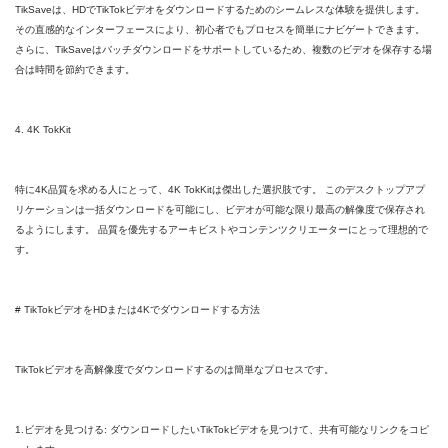
TikSaveは、HDでTikTokビデオをダウンロードするためのシームレスな体験を提供します。
その直感的なインターフェースにより、初心者でもプロセスを簡単にナビゲートできます。
さらに、TikSaveはバッチダウンロードをサポートしているため、複数のビデオを保存する場
合は時間を節約できます。
4. 4K TokKit
特に4K品質を求める人にとって、4K TokKitは傑出した選択肢です。 このデスクトップアプ
リケーションは一括ダウンロードを可能にし、ビデオが可能な限り最高の解像度で保存され
るようにします。 品質を優先するアーキビストやコンテンツクリエーターにとって理想的で
す。
# TikTokビデオをHDまたは4Kでダウンロードする方法
TikTokビデオを高解像度でダウンロードするのは簡単なプロセスです。
1.ビデオを見つける: ダウンロードしたいTikTokビデオを見つけて、共有可能なリンクをコピ